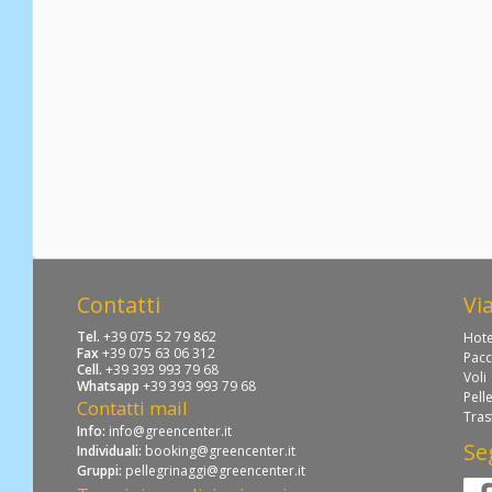
Contatti
Vi
Tel.
+39 075 52 79 862
Hote
Fax
+39 075 63 06 312
Pacc
Cell.
+39 393 993 79 68
Voli
Whatsapp
+39 393 993 79 68
Pell
Contatti mail
Tras
Info:
info@greencenter.it
Se
Individuali:
booking@greencenter.it
Gruppi:
pellegrinaggi@greencenter.it