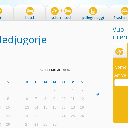
i
hotel
volo + hotel
pellegrinaggi
Trasferi
Vuoi 
Medjugorje
ricer
Voli
Nome 
Arrivo