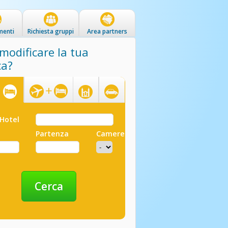
menti
Richiesta gruppi
Area partners
modificare la tua
ca?
Hotel
Pacchetti
Pellegrinaggi
Trasferimenti
Hotel
Partenza
Camere