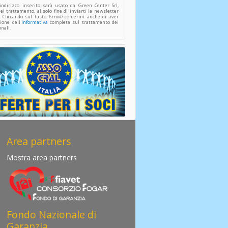
indirizzo inserito sarà usato da Green Center Srl,
del trattamento, al solo fine di inviarti la newsletter
. Cliccando sul tasto
Iscriviti
confermi anche di aver
ione dell'
Informativa
completa sul trattamento dei
onali.
Area partners
Mostra area partners
Fondo Nazionale di
Garanzia