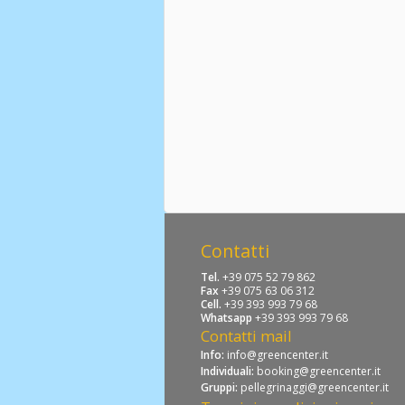
Contatti
Tel.
+39 075 52 79 862
Fax
+39 075 63 06 312
Cell.
+39 393 993 79 68
Whatsapp
+39 393 993 79 68
Contatti mail
Info:
info@greencenter.it
Individuali:
booking@greencenter.it
Gruppi:
pellegrinaggi@greencenter.it