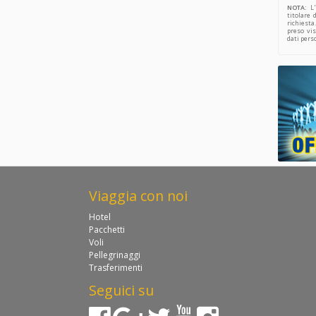
NOTA:
L'
titolare 
richiesta
preso vis
dati pers
Viaggia con noi
Hotel
Pacchetti
Voli
Pellegrinaggi
Trasferimenti
Seguici su