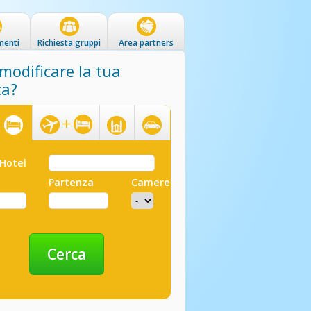
menti
Richiesta gruppi
Area partners
modificare la tua
ca?
Hotel
Pacchetti
Pellegrinaggi
Trasferimenti
Hotel
Partenza
Camere