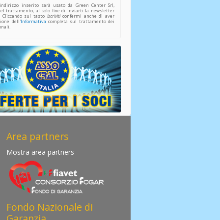
indirizzo inserito sarà usato da Green Center Srl,
del trattamento, al solo fine di inviarti la newsletter
. Cliccando sul tasto
Iscriviti
confermi anche di aver
ione dell'
Informativa
completa sul trattamento dei
onali.
Area partners
Mostra area partners
Fondo Nazionale di
Garanzia