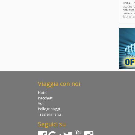
NOTA:
L'
titolare 
richiesta
preso vis
dati pers
Viaggia con noi
Hotel
Pacchetti
Voli
Pellegrinaggi
Trasferimenti
Seguici su