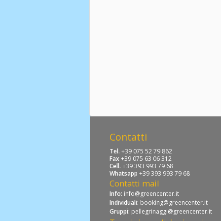
Contatti
Tel.
+39 075 52 79 862
Fax
+39 075 63 06 312
Cell.
+39 393 993 79 68
Whatsapp
+39 393 993 79 68
Contatti mail
Info:
info@greencenter.it
Individuali:
booking@greencenter.it
Gruppi:
pellegrinaggi@greencenter.it