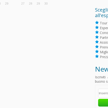
Scegli
all'es
Tour 
Esper
Conos
Partne
Assis
Preno
Migli
Prezz
New
Iscrivit
buono sc