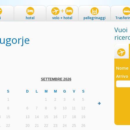
i
hotel
volo + hotel
pellegrinaggi
Trasferi
Vuoi 
ugorje
ricer
Voli
Nome 
Arrivo