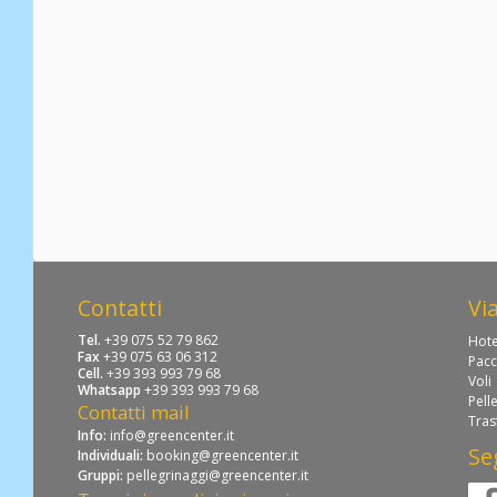
Contatti
Vi
Tel.
+39 075 52 79 862
Hote
Fax
+39 075 63 06 312
Pacc
Cell.
+39 393 993 79 68
Voli
Whatsapp
+39 393 993 79 68
Pell
Contatti mail
Tras
Info:
info@greencenter.it
Se
Individuali:
booking@greencenter.it
Gruppi:
pellegrinaggi@greencenter.it