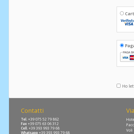
Cart
Pag
Ho let
Contatti
Vi
Tel.
+39 075 52 79 862
Hote
Fax
+39 075 63 06 312
Pacc
Cell.
+39 393 993 79 68
Voli
Whatsapp
+39 393 993 79 68