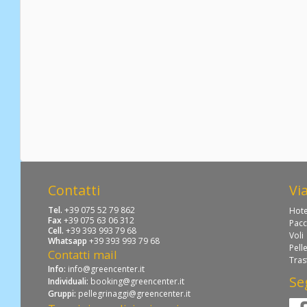
Contatti
Vi
Tel.
+39 075 52 79 862
Hote
Fax
+39 075 63 06 312
Pacc
Cell.
+39 393 993 79 68
Voli
Whatsapp
+39 393 993 79 68
Pell
Contatti mail
Tras
Info:
info@greencenter.it
Se
Individuali:
booking@greencenter.it
Gruppi:
pellegrinaggi@greencenter.it