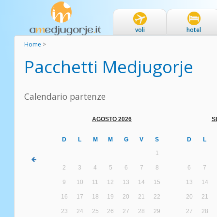
voli
hotel
Home
>
Pacchetti Medjugorje
Calendario partenze