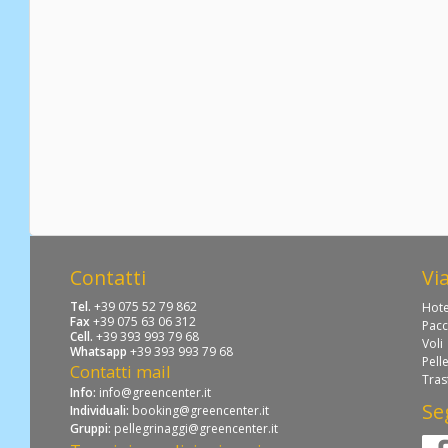
Contatti
Vi
Tel.
+39 075 52 79 862
Hote
Fax
+39 075 63 06 312
Pacc
Cell.
+39 393 993 79 68
Voli
Whatsapp
+39 393 993 79 68
Pell
Contatti mail
Tras
Info:
info@greencenter.it
Se
Individuali:
booking@greencenter.it
Gruppi:
pellegrinaggi@greencenter.it