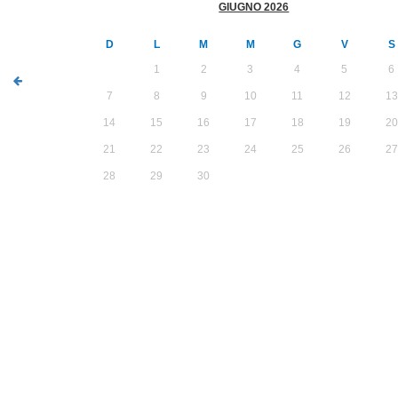
GIUGNO 2026
D
L
M
M
G
V
S
1
2
3
4
5
6
7
8
9
10
11
12
13
14
15
16
17
18
19
20
21
22
23
24
25
26
27
28
29
30