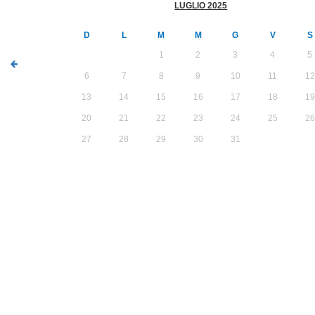
LUGLIO 2025
D
L
M
M
G
V
S
1
2
3
4
5
6
7
8
9
10
11
12
13
14
15
16
17
18
19
20
21
22
23
24
25
26
27
28
29
30
31