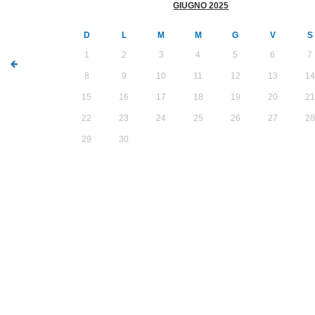
GIUGNO 2025
D
L
M
M
G
V
S
1
2
3
4
5
6
7
8
9
10
11
12
13
14
15
16
17
18
19
20
21
22
23
24
25
26
27
28
29
30