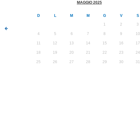
MAGGIO 2025
D
L
M
M
G
V
S
1
2
3
4
5
6
7
8
9
10
11
12
13
14
15
16
17
18
19
20
21
22
23
24
25
26
27
28
29
30
31